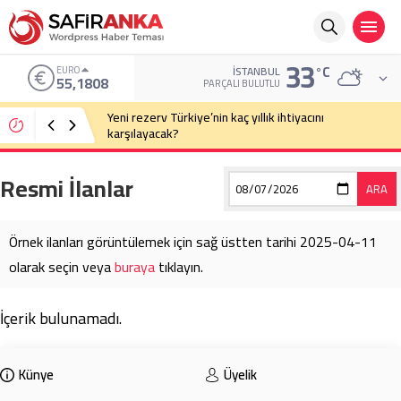
33
°C
EURO
İSTANBUL
55,1808
PARÇALI BULUTLU
Yeni rezerv Türkiye’nin kaç yıllık ihtiyacını
karşılayacak?
Resmi İlanlar
ARA
Örnek ilanları görüntülemek için sağ üstten tarihi 2025-04-11
olarak seçin veya
buraya
tıklayın.
İçerik bulunamadı.
Künye
Üyelik