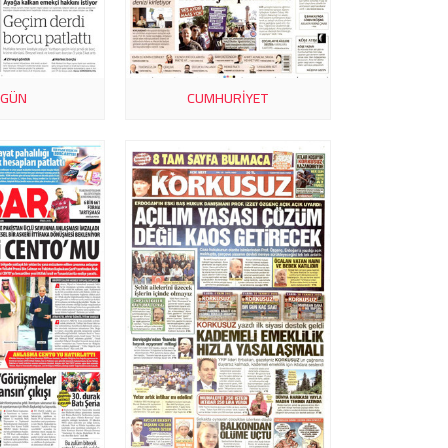
RGÜN
CUMHURIYET