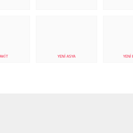
 AKIT
YENI ASYA
YENI 