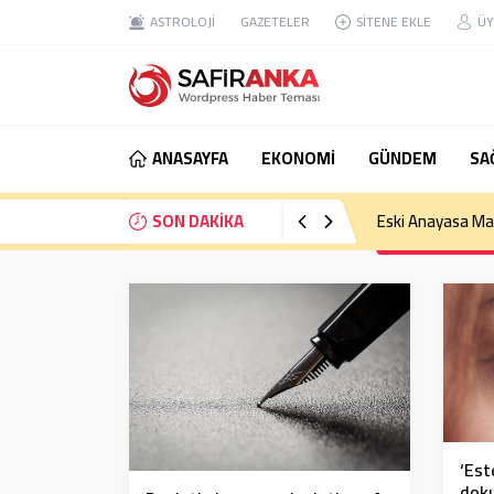
ASTROLOJİ
GAZETELER
SİTENE EKLE
ÜY
ANASAYFA
EKONOMİ
GÜNDEM
SA
SON DAKİKA
Eski Anayasa Mah
‘Est
doku