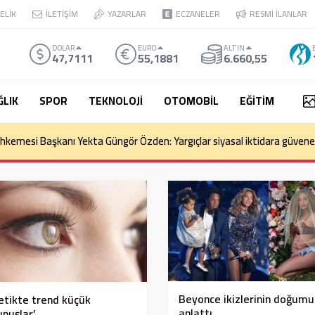
ELİK
İLETİŞİM
YAZARLAR
ECZANELER
RESMİ İLANLAR
DOLAR
EURO
ALTIN
47,7111
55,1881
6.660,55
ĞLIK
SPOR
TEKNOLOJİ
OTOMOBİL
EĞİTİM
kemesi Başkanı Yekta Güngör Özden: Yargıçlar siyasal iktidara güvenere
Beyonce ikizlerinin doğum
etikte trend küçük
anlattı
nuşlar’