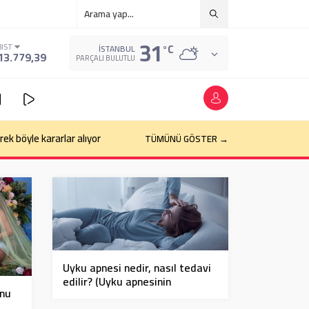
31
°C
BIST
İSTANBUL
13.779,39
PARÇALI BULUTLU
k böyle kararlar alıyor
TÜMÜNÜ GÖSTER →
Uyku apnesi nedir, nasıl tedavi
edilir? (Uyku apnesinin
unu
belirtileri ve nedenleri