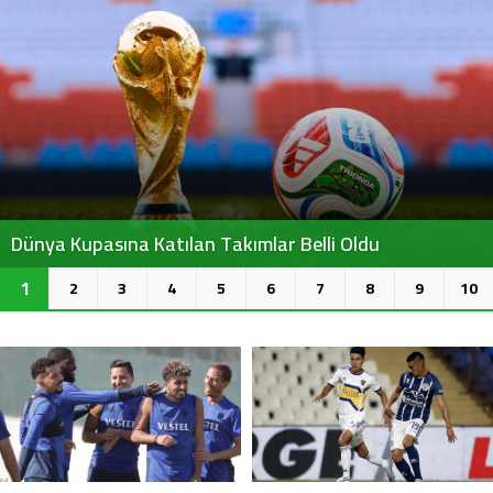
Dünya Kupasına Katılan Takımlar Belli Oldu
1
2
3
4
5
6
7
8
9
10