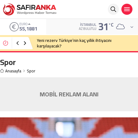
31
°C
EURO
İSTANBUL
55,1881
AZ BULUTLU
Yeni rezerv Türkiye’nin kaç yıllık ihtiyacını
karşılayacak?
Spor
Anasayfa
Spor
MOBİL REKLAM ALANI