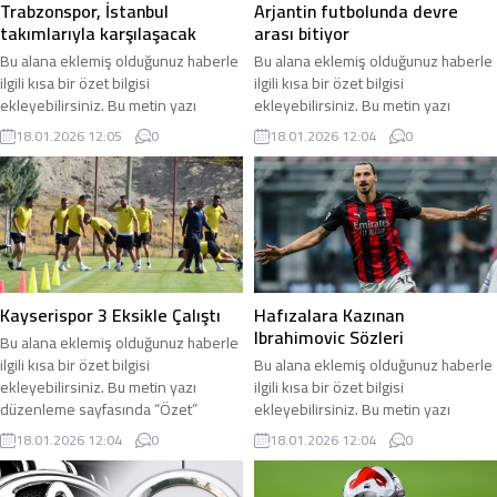
Trabzonspor, İstanbul
Arjantin futbolunda devre
takımlarıyla karşılaşacak
arası bitiyor
Bu alana eklemiş olduğunuz haberle
Bu alana eklemiş olduğunuz haberle
ilgili kısa bir özet bilgisi
ilgili kısa bir özet bilgisi
ekleyebilirsiniz. Bu metin yazı
ekleyebilirsiniz. Bu metin yazı
düzenleme sayfasında “Özet”
düzenleme sayfasında “Özet”
18.01.2026 12:05
0
18.01.2026 12:04
0
bölümünden eklenebilir. Özet
bölümünden eklenebilir. Özet
eklenmişse başlık altında kalın
eklenmişse başlık altında kalın
olarak bu şekilde gösterilir,
olarak bu şekilde gösterilir,
eklenmemişse bu alan boş kalır.
eklenmemişse bu alan boş kalır.
Kayserispor 3 Eksikle Çalıştı
Hafızalara Kazınan
Ibrahimovic Sözleri
Bu alana eklemiş olduğunuz haberle
ilgili kısa bir özet bilgisi
Bu alana eklemiş olduğunuz haberle
ekleyebilirsiniz. Bu metin yazı
ilgili kısa bir özet bilgisi
düzenleme sayfasında “Özet”
ekleyebilirsiniz. Bu metin yazı
bölümünden eklenebilir. Özet
düzenleme sayfasında “Özet”
18.01.2026 12:04
0
18.01.2026 12:04
0
eklenmişse başlık altında kalın
bölümünden eklenebilir. Özet
olarak bu şekilde gösterilir,
eklenmişse başlık altında kalın