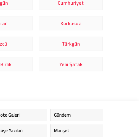
rgün
Cumhuriyet
rar
Korkusuz
zcü
Türkgün
Birlik
Yeni Şafak
Foto Galeri
Gündem
Köşe Yazıları
Manşet