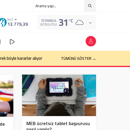
31
°C
BIST
İSTANBUL
13.779,39
AZ BULUTLU
k böyle kararlar alıyor
TÜMÜNÜ GÖSTER →
MEB ücretsiz tablet başvurusu
zde
nasıl yapılır?