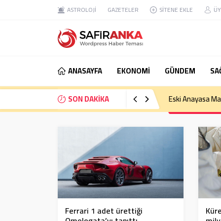
ASTROLOJİ
GAZETELER
SİTENE EKLE
ÜY
ANASAYFA
EKONOMİ
GÜNDEM
SA
SON DAKİKA
Eski Anayasa Mah
Ferrari 1 adet ürettiği
Küre
Omologata’yı tanıttı
mily