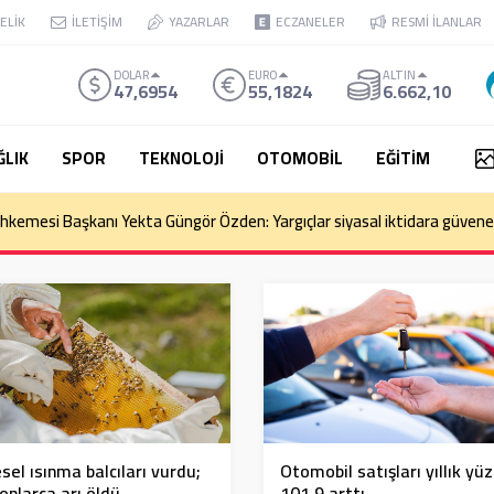
ELİK
İLETİŞİM
YAZARLAR
ECZANELER
RESMİ İLANLAR
DOLAR
EURO
ALTIN
47,6954
55,1824
6.662,10
ĞLIK
SPOR
TEKNOLOJİ
OTOMOBİL
EĞİTİM
kemesi Başkanı Yekta Güngör Özden: Yargıçlar siyasal iktidara güvenere
Otomobil satışları yıllık yü
sel ısınma balcıları vurdu;
101,9 arttı
onlarca arı öldü