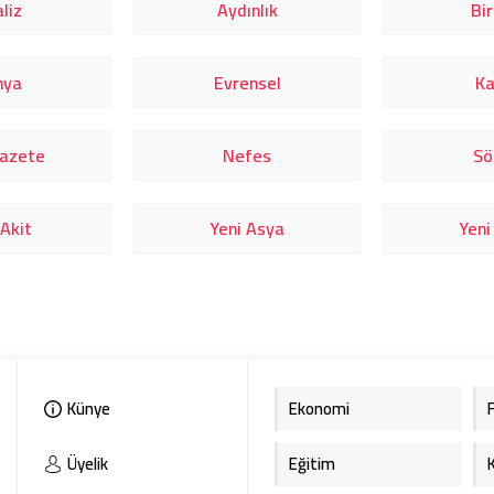
liz
Aydınlık
Bi
nya
Evrensel
Ka
Gazete
Nefes
Sö
 Akit
Yeni Asya
Yeni 
Künye
Ekonomi
Üyelik
Eğitim