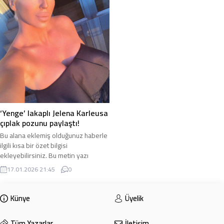
‘Yenge’ lakaplı Jelena Karleusa
çıplak pozunu paylaştı!
Bu alana eklemiş olduğunuz haberle
ilgili kısa bir özet bilgisi
ekleyebilirsiniz. Bu metin yazı
düzenleme sayfasında “Özet”
17.01.2026 21:45
0
bölümünden eklenebilir. Özet
eklenmişse başlık altında kalın
olarak bu şekilde gösterilir,
Künye
Üyelik
eklenmemişse bu alan boş kalır.
Tüm Yazarlar
İletişim