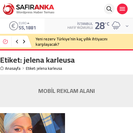
28
°C
EURO
İSTANBUL
55,1881
HAFIF YAĞMURLU
Yeni rezerv Türkiye’nin kaç yıllık ihtiyacını
karşılayacak?
Etiket:
jelena karleusa
Anasayfa
Etiket: jelena karleusa
MOBİL REKLAM ALANI