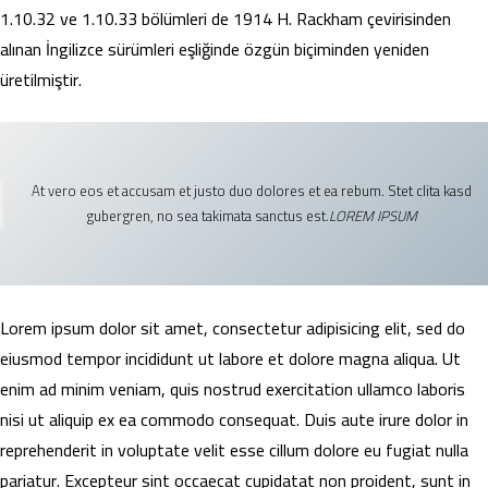
1.10.32 ve 1.10.33 bölümleri de 1914 H. Rackham çevirisinden
alınan İngilizce sürümleri eşliğinde özgün biçiminden yeniden
üretilmiştir.
At vero eos et accusam et justo duo dolores et ea rebum. Stet clita kasd
gubergren, no sea takimata sanctus est.
LOREM IPSUM
Lorem ipsum dolor sit amet, consectetur adipisicing elit, sed do
eiusmod tempor incididunt ut labore et dolore magna aliqua. Ut
enim ad minim veniam, quis nostrud exercitation ullamco laboris
nisi ut aliquip ex ea commodo consequat. Duis aute irure dolor in
reprehenderit in voluptate velit esse cillum dolore eu fugiat nulla
pariatur. Excepteur sint occaecat cupidatat non proident, sunt in