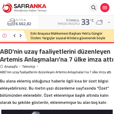
33
°C
ALTIN
İSTANBUL
6.662,82
PARÇALI BULUTLU
Eski Anayasa Mahkemesi Başkanı Yekta Güngör
Özden: Yargıçlar siyasal iktidara güvenerek böyle
kararlar alıyor
ABD’nin uzay faaliyetlerini düzenleyen
Artemis Anlaşmaları’na 7 ülke imza attı
Anasayfa
Teknoloji
ABD’nin uzay faaliyetlerini düzenleyen Artemis Anlaşmaları’na 7 ülke imza attı
Bu alana eklemiş olduğunuz haberle ilgili kısa bir özet bilgisi
ekleyebilirsiniz. Bu metin yazı düzenleme sayfasında “Özet”
bölümünden eklenebilir. Özet eklenmişse başlık altında kalın
olarak bu şekilde gösterilir, eklenmemişse bu alan boş kalır.