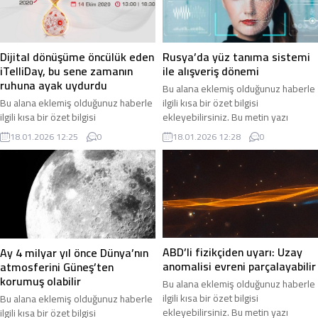
Rusya’da yüz tanıma sistemi
Dijital dönüşüme öncülük eden
ile alışveriş dönemi
iTelliDay, bu sene zamanın
ruhuna ayak uydurdu
Bu alana eklemiş olduğunuz haberle
ilgili kısa bir özet bilgisi
Bu alana eklemiş olduğunuz haberle
ekleyebilirsiniz. Bu metin yazı
ilgili kısa bir özet bilgisi
düzenleme sayfasında “Özet”
ekleyebilirsiniz. Bu metin yazı
18.01.2026 12:28
0
18.01.2026 12:25
0
bölümünden eklenebilir. Özet
düzenleme sayfasında “Özet”
eklenmişse başlık altında kalın
bölümünden eklenebilir. Özet
olarak bu şekilde gösterilir,
eklenmişse başlık altında kalın
eklenmemişse bu alan boş kalır.
olarak bu şekilde gösterilir,
eklenmemişse bu alan boş kalır.
ABD’li fizikçiden uyarı: Uzay
Ay 4 milyar yıl önce Dünya’nın
anomalisi evreni parçalayabilir
atmosferini Güneş’ten
korumuş olabilir
Bu alana eklemiş olduğunuz haberle
ilgili kısa bir özet bilgisi
Bu alana eklemiş olduğunuz haberle
ekleyebilirsiniz. Bu metin yazı
ilgili kısa bir özet bilgisi