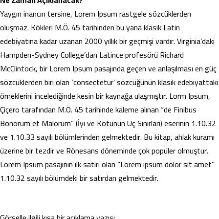
Ne Zaman Açıklanacak?
Yaygın inancın tersine, Lorem Ipsum rastgele sözcüklerden
oluşmaz. Kökleri M.Ö. 45 tarihinden bu yana klasik Latin
edebiyatına kadar uzanan 2000 yıllık bir geçmişi vardır. Virginia’daki
Hampden-Sydney College’dan Latince profesörü Richard
McClintock, bir Lorem Ipsum pasajında geçen ve anlaşılması en güç
sözcüklerden biri olan ‘consectetur’ sözcüğünün klasik edebiyattaki
örneklerini incelediğinde kesin bir kaynağa ulaşmıştır. Lorm Ipsum,
Çiçero tarafından M.Ö. 45 tarihinde kaleme alınan “de Finibus
Bonorum et Malorum” (İyi ve Kötünün Uç Sınırları) eserinin 1.10.32
ve 1.10.33 sayılı bölümlerinden gelmektedir. Bu kitap, ahlak kuramı
üzerine bir tezdir ve Rönesans döneminde çok popüler olmuştur.
Lorem Ipsum pasajının ilk satırı olan “Lorem ipsum dolor sit amet”
1.10.32 sayılı bölümdeki bir satırdan gelmektedir.
Görselle ilgili kısa bir açıklama yazısı