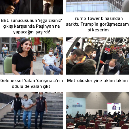
Trump Tower binasından
BBC sunucusunun ‘işgalcisiniz’
sarktı: Trump’la görüşmezsem
çıkışı karşısında Paşinyan ne
ipi keserim
yapacağını şaşırdı!
Geleneksel Yalan Yarışması’nın
Metrobüsler yine tıklım tıklım
ödülü de yalan çıktı