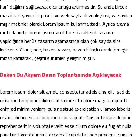
harf dağılımı sağlayarak okunurluğu artırmasıdır. Şu anda birçok
masaüstü yayıncılık paketi ve web sayfa düzenleyicisi, varsayılan
mıgır metinler olarak Lorem Ipsum kullanmaktadır. Ayrıca arama
motorlarında ‘lorem ipsum’ anahtar sözcükleri ile arama
yapıldığında henüz tasarım aşamasında olan çok sayıda site
listelenir. Yıllar içinde, bazen kazara, bazen bilinçli olarak (örneğin
mizah katılarak), çeşitli sürümleri geliştirilmiştir.
Bakan Bu Akşam Basın Toplantısında Açıklayacak
Lorem ipsum dolor sit amet, consectetur adipisicing elit, sed do
eiusmod tempor incididunt ut labore et dolore magna aliqua. Ut
enim ad minim veniam, quis nostrud exercitation ullamco laboris
nisi ut aliquip ex ea commodo consequat. Duis aute irure dolor in
reprehenderit in voluptate velit esse cillum dolore eu fugiat nulla
pariatur. Excepteur sint occaecat cupidatat non proident, sunt in