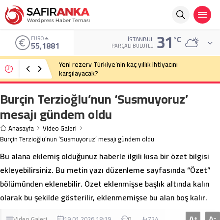
31
°C
EURO
İSTANBUL
55,1881
PARÇALI BULUTLU
Yeni rezerv Türkiye’nin kaç yıllık ihtiyacını
karşılayacak?
Burçin Terzioğlu’nun ‘Susmuyoruz’
mesajı gündem oldu
Anasayfa
Video Galeri
Burçin Terzioğlu’nun ‘Susmuyoruz’ mesajı gündem oldu
Bu alana eklemiş olduğunuz haberle ilgili kısa bir özet bilgisi
ekleyebilirsiniz. Bu metin yazı düzenleme sayfasında “Özet”
bölümünden eklenebilir. Özet eklenmişse başlık altında kalın
olarak bu şekilde gösterilir, eklenmemişse bu alan boş kalır.
A
A
+
-
Video Galeri
19.01.2026 18:19
0
724