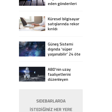
eden gönderileri
yasaklıyor
Küresel bilgisayar
satışlarında rekor
kırıldı
Güneş Sistemi
dışında ‘süper
yaşanabilir’ 24 öte
gezegen keşfedildi
ABD’nin uzay
faaliyetlerini
düzenleyen
Artemis
Anlaşmaları’na 7
ülke imza attı
SIDEBARLARDA
İSTEDİĞİNİZ HER YERE