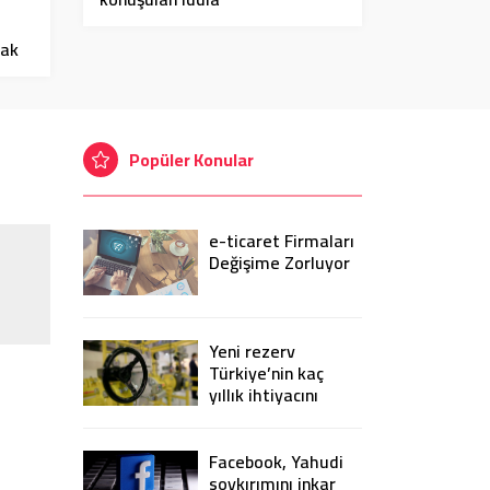
cak
Popüler Konular
e-ticaret Firmaları
Değişime Zorluyor
Yeni rezerv
Türkiye’nin kaç
yıllık ihtiyacını
karşılayacak?
Facebook, Yahudi
soykırımını inkar