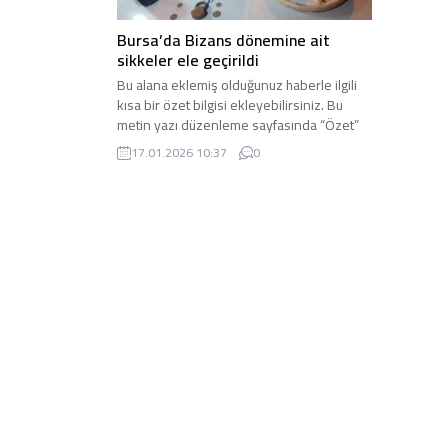
Bursa’da Bizans dönemine ait
sikkeler ele geçirildi
Bu alana eklemiş olduğunuz haberle ilgili
kısa bir özet bilgisi ekleyebilirsiniz. Bu
metin yazı düzenleme sayfasında “Özet”
bölümünden eklenebilir. Özet eklenmişse
17.01.2026 10:37
0
başlık altında kalın olarak bu şekilde
gösterilir, eklenmemişse bu alan boş kalır.