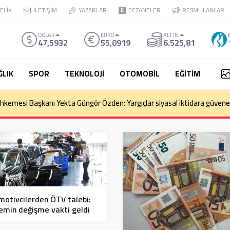
ELİK
İLETİŞİM
YAZARLAR
ECZANELER
RESMİ İLANLAR
DOLAR
EURO
ALTIN
47,5932
55,0919
6.525,81
ĞLIK
SPOR
TEKNOLOJİ
OTOMOBİL
EĞİTİM
kemesi Başkanı Yekta Güngör Özden: Yargıçlar siyasal iktidara güvenere
otivcilerden ÖTV talebi:
emin değişme vakti geldi