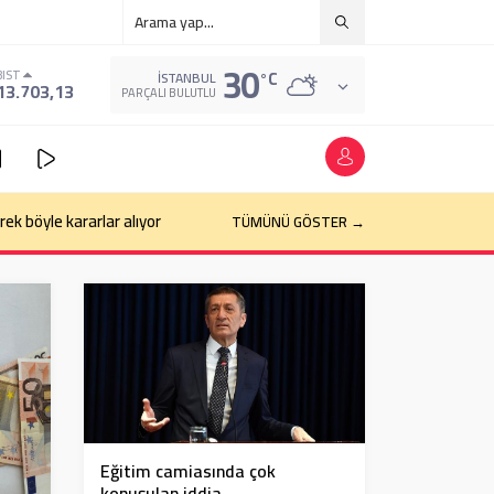
30
°C
BIST
İSTANBUL
13.703,13
PARÇALI BULUTLU
k böyle kararlar alıyor
TÜMÜNÜ GÖSTER →
Eğitim camiasında çok
konuşulan iddia