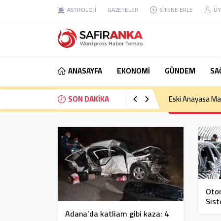
ASTROLOJİ
GAZETELER
SİTENE EKLE
ÜY
ANASAYFA
EKONOMİ
GÜNDEM
SA
SON DAKİKA
Eski Anayasa Mah
Otom
Sist
Adana’da katliam gibi kaza: 4