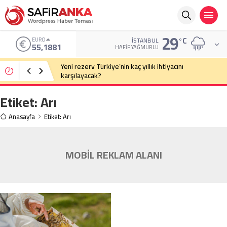
29
°C
EURO
İSTANBUL
55,1881
HAFIF YAĞMURLU
Yeni rezerv Türkiye’nin kaç yıllık ihtiyacını
karşılayacak?
Etiket:
Arı
Anasayfa
Etiket: Arı
MOBİL REKLAM ALANI