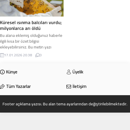
Küresel ısınma balcıları vurdu;
milyonlarca arı öldü
Bu alana eklemiş olduğunuz haberle
ilgili kısa bir özet bilgisi
ekleyebilirsiniz. Bu metin yazı
düzenleme sayfasında “Özet”
17.01.2026 20:38
0
bölümünden eklenebilir. Özet
eklenmişse başlık altında kalın
olarak bu şekilde gösterilir,
Künye
Üyelik
eklenmemişse bu alan boş kalır.
Tüm Yazarlar
İletişim
Footer açıklama yazısı. Bu alan tema ayarlarından değiştirilebilmektedir.