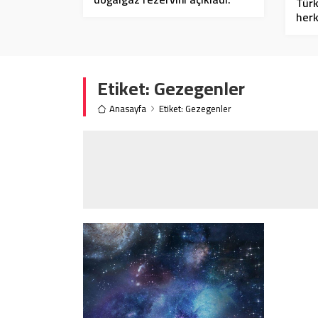
Türk
Toplam doğalgaz rezervi 405
herk
milyar metreküp
Etiket:
Gezegenler
Anasayfa
Etiket: Gezegenler