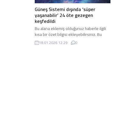
Güneş Sistemi dışında ‘süper
yaşanabilir’ 24 öte gezegen
keşfedildi
Bu alana eklemiş olduğunuz haberle ilgili
kısa bir özet bilgisi ekleyebilirsiniz. Bu
metin yazı düzenleme sayfasında “Özet”
18.01.2026 12:29
0
bölümünden eklenebilir. Özet eklenmişse
başlık altında kalın olarak bu şekilde
gösterilir, eklenmemişse bu alan boş kalır.