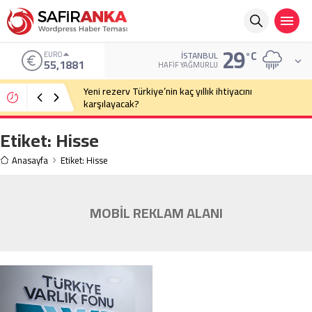
29
°C
EURO
İSTANBUL
55,1881
HAFIF YAĞMURLU
Yeni rezerv Türkiye’nin kaç yıllık ihtiyacını
karşılayacak?
Etiket:
Hisse
Anasayfa
Etiket: Hisse
MOBİL REKLAM ALANI