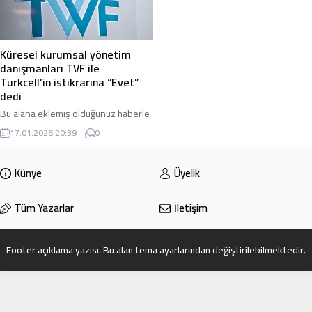
Küresel kurumsal yönetim
danışmanları TVF ile
Turkcell’in istikrarına “Evet”
dedi
Bu alana eklemiş olduğunuz haberle
ilgili kısa bir özet bilgisi
17.01.2026 20:39
0
ekleyebilirsiniz. Bu metin yazı
düzenleme sayfasında “Özet”
bölümünden eklenebilir. Özet
Künye
Üyelik
eklenmişse başlık altında kalın
olarak bu şekilde gösterilir,
Tüm Yazarlar
İletişim
eklenmemişse bu alan boş kalır.
Footer açıklama yazısı. Bu alan tema ayarlarından değiştirilebilmektedir.