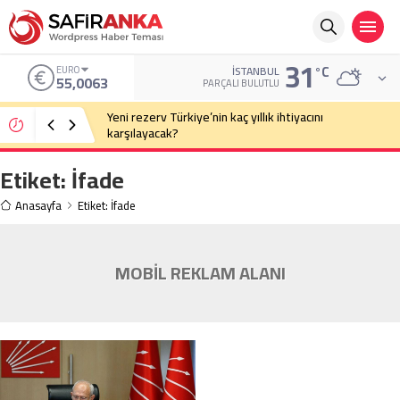
31
°C
EURO
İSTANBUL
55,0063
PARÇALI BULUTLU
Yeni rezerv Türkiye’nin kaç yıllık ihtiyacını
karşılayacak?
Etiket:
İfade
Anasayfa
Etiket: İfade
MOBİL REKLAM ALANI