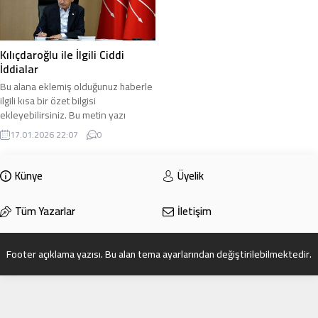
Kılıçdaroğlu ile İlgili Ciddi
İddialar
Bu alana eklemiş olduğunuz haberle
ilgili kısa bir özet bilgisi
ekleyebilirsiniz. Bu metin yazı
düzenleme sayfasında “Özet”
17.01.2026 22:07
0
bölümünden eklenebilir. Özet
eklenmişse başlık altında kalın
olarak bu şekilde gösterilir,
Künye
Üyelik
eklenmemişse bu alan boş kalır.
Tüm Yazarlar
İletişim
Footer açıklama yazısı. Bu alan tema ayarlarından değiştirilebilmektedir.