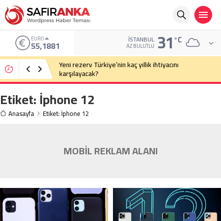
31
°C
EURO
İSTANBUL
55,1881
AZ BULUTLU
Yeni rezerv Türkiye’nin kaç yıllık ihtiyacını
karşılayacak?
Etiket:
İphone 12
Anasayfa
Etiket: İphone 12
MOBİL REKLAM ALANI