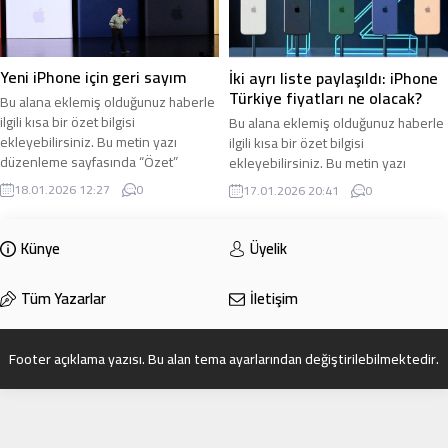
Yeni iPhone için geri sayım
İki ayrı liste paylaşıldı: iPhone
Türkiye fiyatları ne olacak?
Bu alana eklemiş olduğunuz haberle
ilgili kısa bir özet bilgisi
Bu alana eklemiş olduğunuz haberle
ekleyebilirsiniz. Bu metin yazı
ilgili kısa bir özet bilgisi
düzenleme sayfasında “Özet”
ekleyebilirsiniz. Bu metin yazı
bölümünden eklenebilir. Özet
düzenleme sayfasında “Özet”
18.01.2026 12:27
0
17.01.2026 20:41
0
eklenmişse başlık altında kalın
bölümünden eklenebilir. Özet
olarak bu şekilde gösterilir,
eklenmişse başlık altında kalın
eklenmemişse bu alan boş kalır.
olarak bu şekilde gösterilir,
Künye
Üyelik
eklenmemişse bu alan boş kalır.
Tüm Yazarlar
İletişim
Footer açıklama yazısı. Bu alan tema ayarlarından değiştirilebilmektedir.