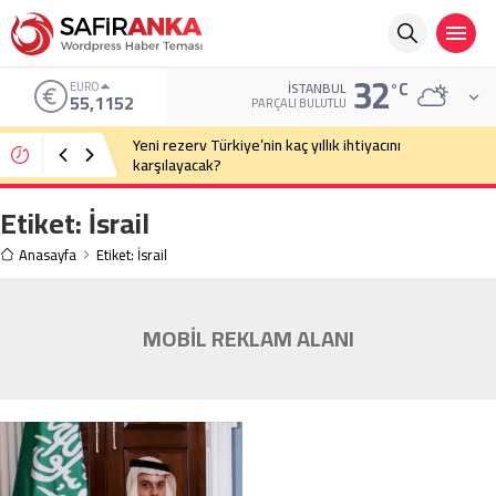
32
°C
EURO
İSTANBUL
55,1152
PARÇALI BULUTLU
Yeni rezerv Türkiye’nin kaç yıllık ihtiyacını
karşılayacak?
Etiket:
İsrail
Anasayfa
Etiket: İsrail
MOBİL REKLAM ALANI