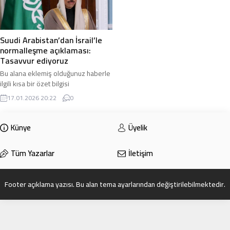
Suudi Arabistan’dan İsrail’le
normalleşme açıklaması:
Tasavvur ediyoruz
Bu alana eklemiş olduğunuz haberle
ilgili kısa bir özet bilgisi
ekleyebilirsiniz. Bu metin yazı
17.01.2026 20:22
0
düzenleme sayfasında “Özet”
bölümünden eklenebilir. Özet
eklenmişse başlık altında kalın
Künye
Üyelik
olarak bu şekilde gösterilir,
eklenmemişse bu alan boş kalır.
Tüm Yazarlar
İletişim
Footer açıklama yazısı. Bu alan tema ayarlarından değiştirilebilmektedir.