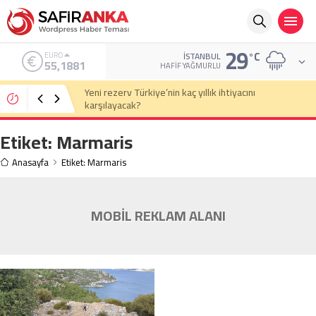
29
°C
EURO
İSTANBUL
55,1881
HAFIF YAĞMURLU
Yeni rezerv Türkiye’nin kaç yıllık ihtiyacını
karşılayacak?
Etiket:
Marmaris
Anasayfa
Etiket: Marmaris
MOBİL REKLAM ALANI