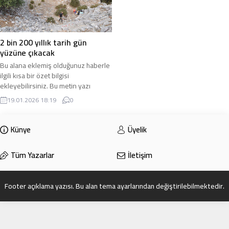
2 bin 200 yıllık tarih gün
yüzüne çıkacak
Bu alana eklemiş olduğunuz haberle
ilgili kısa bir özet bilgisi
ekleyebilirsiniz. Bu metin yazı
düzenleme sayfasında “Özet”
19.01.2026 18:19
0
bölümünden eklenebilir. Özet
eklenmişse başlık altında kalın
olarak bu şekilde gösterilir,
Künye
Üyelik
eklenmemişse bu alan boş kalır.
Tüm Yazarlar
İletişim
Footer açıklama yazısı. Bu alan tema ayarlarından değiştirilebilmektedir.