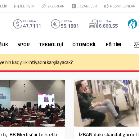
ELİK
İLETİŞİM
YAZARLAR
ECZANELER
RESMİ İLANLAR
DOLAR
EURO
ALTIN
47,7111
55,1881
6.660,55
ĞLIK
SPOR
TEKNOLOJİ
OTOMOBİL
EĞİTİM
kemesi Başkanı Yekta Güngör Özden: Yargıçlar siyasal iktidara güvenere
rti, İBB Meclisi’ni terk etti
İZBAN’daki skandal görünt