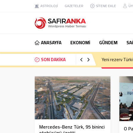
ASTROLOJİ
GAZETELER
SİTENE EKLE
ÜY
ANASAYFA
EKONOMİ
GÜNDEM
SA
SON DAKİKA
Eski Anayasa Mah
Mercedes-Benz Türk, 95 bininci
O Pa
otobüsünü üretti