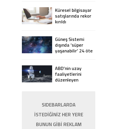
Küresel bilgisayar
satışlarında rekor
kırıldı
Güneş Sistemi
dışında ‘süper
yaşanabilir’ 24 öte
gezegen keşfedildi
ABD’nin uzay
faaliyetlerini
düzenleyen
Artemis
Anlaşmaları’na 7
ülke imza attı
SIDEBARLARDA
İSTEDİĞİNİZ HER YERE
BUNUN GİBİ REKLAM