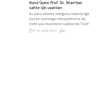
Kurul Üyesi Prof. Dr. İlhan’dan
sahte içki uyarıları
Bu alana eklemiş olduğunuz haberle ilgili
kısa bir özet bilgisi ekleyebilirsiniz. Bu
metin yazı düzenleme sayfasında “Özet”
bölümünden eklenebilir. Özet eklenmişse
17.01.2026 10:57
0
başlık altında kalın olarak bu şekilde
gösterilir, eklenmemişse bu alan boş kalır.