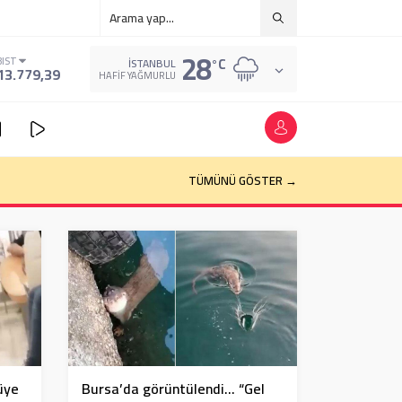
28
°C
BIST
İSTANBUL
13.779,39
HAFIF YAĞMURLU
k böyle kararlar alıyor
TÜMÜNÜ GÖSTER →
üye
Bursa’da görüntülendi… “Gel