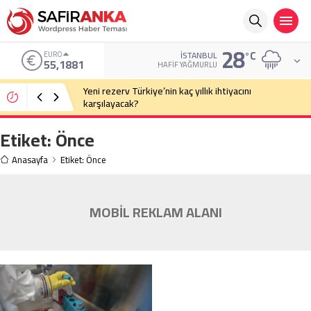
28
°C
EURO
İSTANBUL
55,1881
HAFIF YAĞMURLU
Yeni rezerv Türkiye’nin kaç yıllık ihtiyacını
karşılayacak?
Etiket:
Önce
Anasayfa
Etiket: Önce
MOBİL REKLAM ALANI