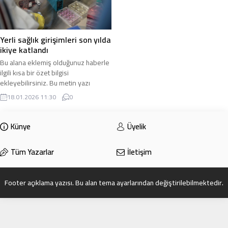
Yerli sağlık girişimleri son yılda
ikiye katlandı
Bu alana eklemiş olduğunuz haberle
ilgili kısa bir özet bilgisi
ekleyebilirsiniz. Bu metin yazı
düzenleme sayfasında “Özet”
18.01.2026 11:30
0
bölümünden eklenebilir. Özet
eklenmişse başlık altında kalın
olarak bu şekilde gösterilir,
Künye
Üyelik
eklenmemişse bu alan boş kalır.
Tüm Yazarlar
İletişim
Footer açıklama yazısı. Bu alan tema ayarlarından değiştirilebilmektedir.