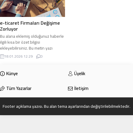
e-ticaret Firmaları Değişime
Zorluyor
Bu alana eklemiş olduğunuz haberle
ilgili kısa bir özet bilgisi
ekleyebilirsiniz. Bu metin yazı
düzenleme sayfasında “Özet”
18.01.2026 12:29
0
bölümünden eklenebilir. Özet
eklenmişse başlık altında kalın
olarak bu şekilde gösterilir,
Künye
Üyelik
eklenmemişse bu alan boş kalır.
Tüm Yazarlar
İletişim
Footer açıklama yazısı. Bu alan tema ayarlarından değiştirilebilmektedir.