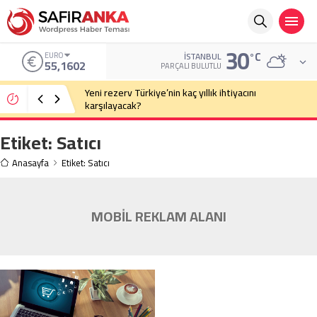
30
°C
EURO
İSTANBUL
55,1602
PARÇALI BULUTLU
Yeni rezerv Türkiye’nin kaç yıllık ihtiyacını
karşılayacak?
Etiket:
Satıcı
Anasayfa
Etiket: Satıcı
MOBİL REKLAM ALANI