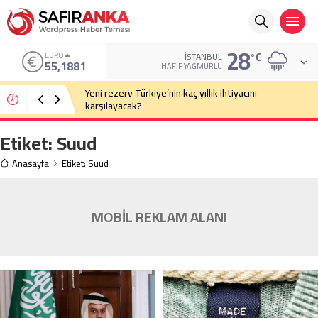
28
°C
EURO
İSTANBUL
55,1881
HAFIF YAĞMURLU
Yeni rezerv Türkiye’nin kaç yıllık ihtiyacını
karşılayacak?
Etiket:
Suud
Anasayfa
Etiket: Suud
MOBİL REKLAM ALANI