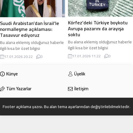
Körfez’deki Türkiye boykotu
Suudi Arabistan’dan İsrail’le
Avrupa pazarını da arayışa
normalleşme açıklaması:
soktu
Tasavvur ediyoruz
Bu alana eklemiş olduğunuz haberle
Bu alana eklemiş olduğunuz haberle
ilgili kısa bir özet bilgisi
ilgili kısa bir özet bilgisi
ekleyebilirsiniz. Bu metin yazı
ekleyebilirsiniz. Bu metin yazı
17.01.2026 11:22
0
17.01.2026 20:22
0
düzenleme sayfasında “Özet”
düzenleme sayfasında “Özet”
bölümünden eklenebilir. Özet
bölümünden eklenebilir. Özet
eklenmişse başlık altında kalın
eklenmişse başlık altında kalın
Künye
Üyelik
olarak bu şekilde gösterilir,
olarak bu şekilde gösterilir,
eklenmemişse bu alan boş kalır.
eklenmemişse bu alan boş kalır.
Tüm Yazarlar
İletişim
Footer açıklama yazısı. Bu alan tema ayarlarından değiştirilebilmektedir.