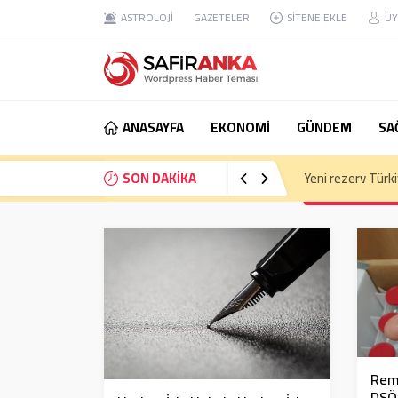
ASTROLOJİ
GAZETELER
SİTENE EKLE
ÜY
ANASAYFA
EKONOMİ
GÜNDEM
SA
SON DAKİKA
Eski Anayasa Mah
Remd
DSÖ’