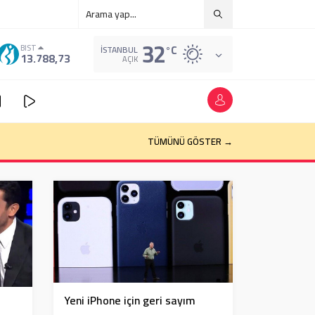
32
°C
BIST
İSTANBUL
13.788,73
AÇIK
k böyle kararlar alıyor
TÜMÜNÜ GÖSTER →
Yeni iPhone için geri sayım