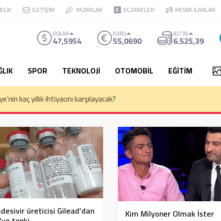
ELİK
İLETİŞİM
YAZARLAR
ECZANELER
RESMİ İLANLAR
DOLAR
EURO
ALTIN
47,5954
55,0690
6.525,39
ĞLIK
SPOR
TEKNOLOJİ
OTOMOBİL
EĞİTİM
kemesi Başkanı Yekta Güngör Özden: Yargıçlar siyasal iktidara güvenere
esivir üreticisi Gilead’dan
Kim Milyoner Olmak İster
ye tepki