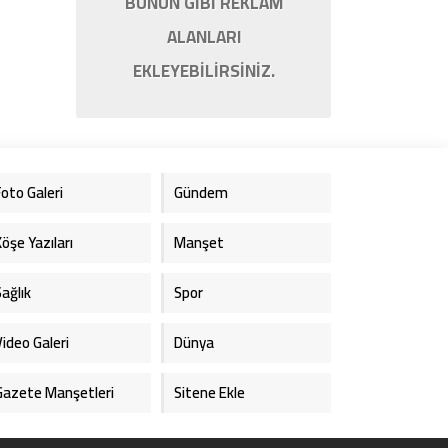
BUNUN GİBİ REKLAM
ALANLARI
EKLEYEBİLİRSİNİZ.
Foto Galeri
Gündem
Köşe Yazıları
Manşet
Sağlık
Spor
Video Galeri
Dünya
Gazete Manşetleri
Sitene Ekle