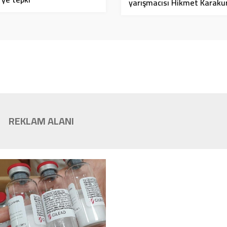
yarışmacısı Hikmet Karaku
sosyal medyanın gündemin
oturdu
REKLAM ALANI