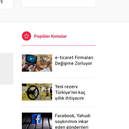
rt
e
Popüler Konular
e-ticaret Firmaları
Değişime Zorluyor
Yeni rezerv
Türkiye’nin kaç
yıllık ihtiyacını
karşılayacak?
Facebook, Yahudi
soykırımını inkar
eden gönderileri