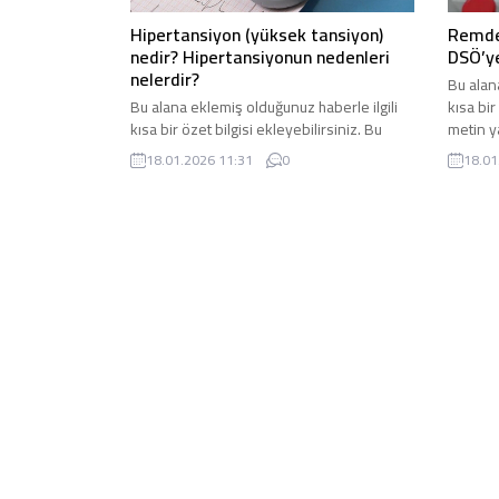
Hipertansiyon (yüksek tansiyon)
Remdes
nedir? Hipertansiyonun nedenleri
DSÖ’ye
nelerdir?
Bu alan
Bu alana eklemiş olduğunuz haberle ilgili
kısa bir
kısa bir özet bilgisi ekleyebilirsiniz. Bu
metin y
metin yazı düzenleme sayfasında “Özet”
bölümün
18.01.2026 11:31
0
18.01
bölümünden eklenebilir. Özet eklenmişse
başlık a
başlık altında kalın olarak bu şekilde
gösteri
gösterilir, eklenmemişse bu alan boş kalır.