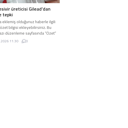
ivir üreticisi Gilead’dan
 tepki
a eklemiş olduğunuz haberle ilgili
 özet bilgisi ekleyebilirsiniz. Bu
azı düzenleme sayfasında “Özet”
den eklenebilir. Özet eklenmişse
.2026 11:30
0
ltında kalın olarak bu şekilde
lir, eklenmemişse bu alan boş kalır.