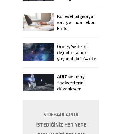
yasaklıyor
Küresel bilgisayar
satışlarında rekor
kırıldı
Güneş Sistemi
dışında ‘süper
yaşanabilir’ 24 öte
gezegen keşfedildi
ABD’nin uzay
faaliyetlerini
düzenleyen
Artemis
Anlaşmaları’na 7
ülke imza attı
SIDEBARLARDA
İSTEDİĞİNİZ HER YERE