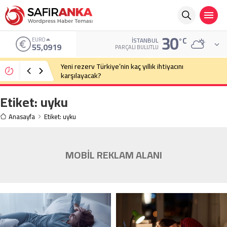
30
°C
EURO
İSTANBUL
55,0919
PARÇALI BULUTLU
Yeni rezerv Türkiye’nin kaç yıllık ihtiyacını
karşılayacak?
Etiket:
uyku
Anasayfa
Etiket: uyku
MOBİL REKLAM ALANI