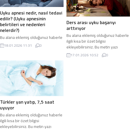
Uyku apnesi nedir, nasıl tedavi
edilir? (Uyku apnesinin
Ders arası uyku başarıyı
belirtileri ve nedenleri
arttırıyor
nelerdir?)
Bu alana eklemiş olduğunuz haberle
Bu alana eklemiş olduğunuz haberle
ilgili kısa bir özet bilgisi
ilgili kısa bir özet bilgisi
18.01.2026 11:31
0
ekleyebilirsiniz. Bu metin yazı
ekleyebilirsiniz. Bu metin yazı
düzenleme sayfasında “Özet”
düzenleme sayfasında “Özet”
17.01.2026 10:52
0
bölümünden eklenebilir. Özet
bölümünden eklenebilir. Özet
eklenmişse başlık altında kalın
eklenmişse başlık altında kalın
olarak bu şekilde gösterilir,
olarak bu şekilde gösterilir,
eklenmemişse bu alan boş kalır.
eklenmemişse bu alan boş kalır.
Türkler yan yatıp, 7,5 saat
uyuyor
Bu alana eklemiş olduğunuz haberle
ilgili kısa bir özet bilgisi
ekleyebilirsiniz. Bu metin yazı