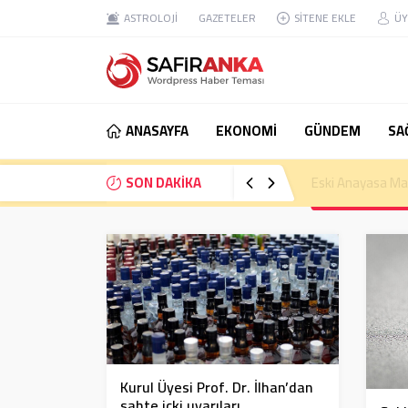
ASTROLOJİ
GAZETELER
SİTENE EKLE
ÜY
ANASAYFA
EKONOMİ
GÜNDEM
SA
SON DAKİKA
Eski Anayasa Mah
Kurul Üyesi Prof. Dr. İlhan’dan
sahte içki uyarıları