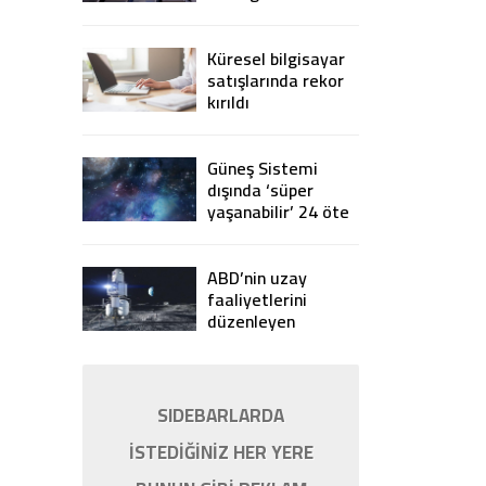
yasaklıyor
Küresel bilgisayar
satışlarında rekor
kırıldı
Güneş Sistemi
dışında ‘süper
yaşanabilir’ 24 öte
gezegen keşfedildi
ABD’nin uzay
faaliyetlerini
düzenleyen
Artemis
Anlaşmaları’na 7
ülke imza attı
SIDEBARLARDA
İSTEDİĞİNİZ HER YERE