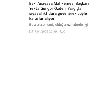
Eski Anayasa Mahkemesi Başkanı
Yekta Güngör Özden: Yargıçlar
siyasal iktidara güvenerek böyle
kararlar alıyor
Bu alana eklemiş olduğunuz haberle ilgili
kısa bir özet bilgisi ekleyebilirsiniz. Bu
17.01.2026 22:19
0
metin yazı düzenleme sayfasında “Özet”
bölümünden eklenebilir. Özet eklenmişse
başlık altında kalın olarak bu şekilde
gösterilir, eklenmemişse bu alan boş kalır.