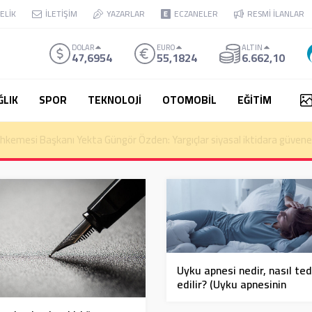
ELİK
İLETİŞİM
YAZARLAR
ECZANELER
RESMİ İLANLAR
DOLAR
EURO
ALTIN
47,6954
55,1824
6.662,10
ĞLIK
SPOR
TEKNOLOJİ
OTOMOBİL
EĞİTİM
kemesi Başkanı Yekta Güngör Özden: Yargıçlar siyasal iktidara güvenere
Uyku apnesi nedir, nasıl te
edilir? (Uyku apnesinin
belirtileri ve nedenleri