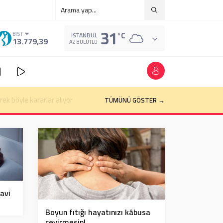
31
°C
BIST
İSTANBUL
13.779,39
AZ BULUTLU
k böyle kararlar alıyor
TÜMÜNÜ GÖSTER →
davi
Boyun fıtığı hayatınızı kâbusa
çevirmesin!