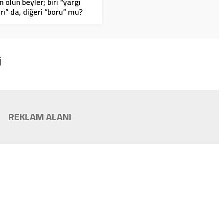
nelerdir?)
n olun beyler; biri “yargı
rı” da, diğeri “boru” mu?
i
REKLAM ALANI