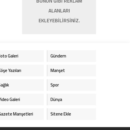
BUNUN GİBİ REKLAM
ALANLARI
EKLEYEBİLİRSİNİZ.
Foto Galeri
Gündem
Köşe Yazıları
Manşet
Sağlık
Spor
Video Galeri
Dünya
Gazete Manşetleri
Sitene Ekle